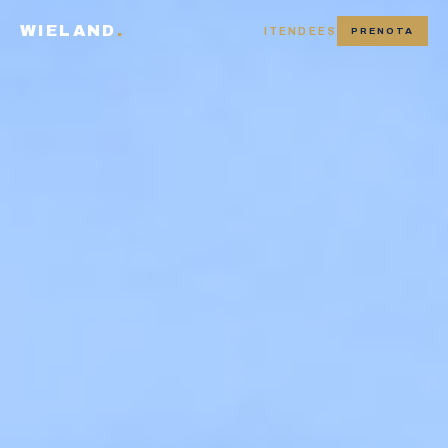
WIELAND
.
IT
EN
DE
ES
PRENOTA